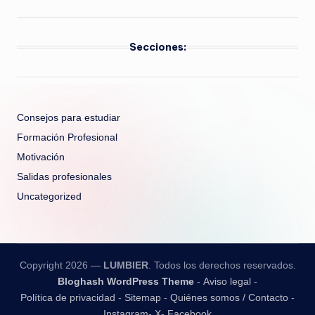
Secciones:
Consejos para estudiar
Formación Profesional
Motivación
Salidas profesionales
Uncategorized
Copyright 2026 —
LUMBIER
. Todos los derechos reservados.
Bloghash WordPress Theme
-
Aviso legal
-
Política de privacidad
-
Sitemap
-
Quiénes somos / Contacto
-
Instagram
-
X
-
Facebook