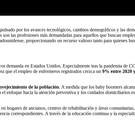
impulsado por los avances tecnológicos, cambios demográficos y las d
les son las profesiones más demandadas para aquellos que buscan empleos 
stadounidense, proporcionando un recurso valioso tanto para quienes bu
yor demanda en Estados Unidos. Especialmente tras la pandemia de COV
era que el empleo de enfermeros registrados crezca un
9% entre 2020 
nvejecimiento de la población
. A medida que los baby boomers alcanza
 el enfoque hacia la atención preventiva y los cuidados domiciliarios 
n en hogares de ancianos, centros de rehabilitación y áreas comunitarias
cencia correspondientes. A través de la educación continua y la especial