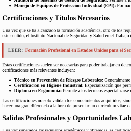
Auditoría de Sistemas de Gestión de Seguridad:
Permite a lo
Manejo de Equipos de Protección Individual (EPI):
Formació
Certificaciones y Títulos Necesarios
Una vez que se ha alcanzado la formación académica, otro de los requi
este sentido, el Instituto Nacional de Seguridad y Salud en el Trabajo
LEER:
Formación Profesional en Estados Unidos para el Sec
Estas certificaciones suelen ser necesarias para poder trabajar en det
certificaciones más relevantes incluyen:
Técnico en Prevención de Riesgos Laborales:
Generalmente u
Certificación en Higiene Industrial:
Especialización que permi
Diploma en Ergonomía:
Permite a los técnicos especializarse 
Las certificaciones no solo validan los conocimientos adquiridos, sin
hacer una gran diferencia a la hora de presentar un currículum vitae o a
Salidas Profesionales y Oportunidades Lab
Una vez superados los requisitos académicos y obtenidas las certific