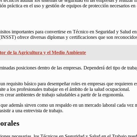
s técnicos auditar los sistemas de seguridad en las empresas y realizar 
n práctica en el uso y gestión de equipos de protección necesarios en d
sitos importantes para convertirse en Técnico en Seguridad y Salud en e
 (INSST) ofrece diversas diplomas y certificaciones que son reconocidos
tor de la Agricultura y el Medio Ambiente
erminadas posiciones dentro de las empresas. Dependerá del tipo de trab
n requisito básico para desempeñar roles en empresas que requieren e
te a los profesionales trabajar en el ámbito de la salud ocupacional.
en crear ambientes de trabajo saludables a partir de la ergonomía.
o que además sirven como un respaldo en un mercado laboral cada vez má
sistir a una entrevista de trabajo.
orales
aciones necesarias, los Técnicos en Seguridad y Salud en el Trabajo p