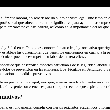
 el ámbito laboral, no solo desde un punto de vista legal, sino también 
ofesional que ofrece un camino significativo para ayudar a las empresa
para embarcarse en esta carrera, así como en la importancia del rol qu
d y Salud en el Trabajo es conocer el marco legal y normativo que rige 
establece las obligaciones que tienen los empresarios en cuanto a la pro
os técnicos puedan desempeñar su labor de manera eficaz.
específico que desarrollan aspectos particulares de la seguridad labora
 servicios de prevención en las empresas. Los Técnicos en Seguridad y 
mentación de medidas preventivas.
e un punto de vista legal, sino que, además, ayuda a fomentar un ambie
ación vigente son esenciales para cualquier técnico que aspire a tener é
rmativos?
aña, es fundamental cumplir con ciertos requisitos académicos y format