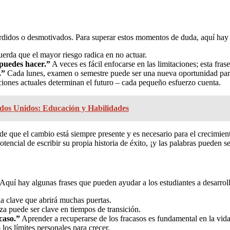
erdidos o desmotivados. Para superar estos momentos de duda, aquí hay 
uerda que el mayor riesgo radica en no actuar.
 puedes hacer.”
A veces es fácil enfocarse en las limitaciones; esta frase
.”
Cada lunes, examen o semestre puede ser una nueva oportunidad para
iones actuales determinan el futuro – cada pequeño esfuerzo cuenta.
ados Unidos: Educación y Habilidades
 que el cambio está siempre presente y es necesario para el crecimiento
otencial de escribir su propia historia de éxito, ¡y las palabras pueden 
Aquí hay algunas frases que pueden ayudar a los estudiantes a desarroll
a clave que abrirá muchas puertas.
za puede ser clave en tiempos de transición.
caso.”
Aprender a recuperarse de los fracasos es fundamental en la vid
os límites personales para crecer.