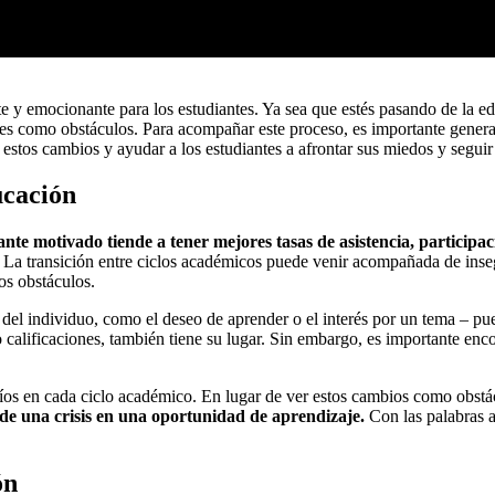
e y emocionante para los estudiantes. Ya sea que estés pasando de la e
ades como obstáculos. Para acompañar este proceso, es importante genera
estos cambios y ayudar a los estudiantes a afrontar sus miedos y seguir
ucación
nte motivado tiende a tener mejores tasas de asistencia, participa
La transición entre ciclos académicos puede venir acompañada de insegu
os obstáculos.
 del individuo, como el deseo de aprender o el interés por un tema – pue
alificaciones, también tiene su lugar. Sin embargo, es importante encon
afíos en cada ciclo académico. En lugar de ver estos cambios como obs
e una crisis en una oportunidad de aprendizaje.
Con las palabras a
ón