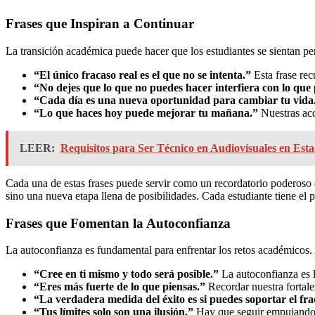
Frases que Inspiran a Continuar
La transición académica puede hacer que los estudiantes se sientan p
“El único fracaso real es el que no se intenta.”
Esta frase rec
“No dejes que lo que no puedes hacer interfiera con lo que
“Cada día es una nueva oportunidad para cambiar tu vida
“Lo que haces hoy puede mejorar tu mañana.”
Nuestras acc
LEER:
Requisitos para Ser Técnico en Audiovisuales en Est
Cada una de estas frases puede servir como un recordatorio poderoso de
sino una nueva etapa llena de posibilidades. Cada estudiante tiene el p
Frases que Fomentan la Autoconfianza
La autoconfianza es fundamental para enfrentar los retos académicos. 
“Cree en ti mismo y todo será posible.”
La autoconfianza es l
“Eres más fuerte de lo que piensas.”
Recordar nuestra fortale
“La verdadera medida del éxito es si puedes soportar el fra
“Tus límites solo son una ilusión.”
Hay que seguir empujando l