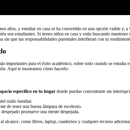
mos años, y estudiar en casa se ha convertido en una opción viable y, a
n son estudiantes. Si tienes niños en casa y estás buscando mantener un 
a sin que tus responsabilidades parentales interfieran con tu rendimien
do
ás importantes para el éxito académico, sobre todo cuando se estudia en
ción. Aquí te mostramos cómo hacerlo:
spacio específico en tu hogar
donde puedas concentrarte sin interrupci
del ruido familiar.
úrate de tener una buena lámpara de escritorio.
io despejado promueve una mente despejada.
 al alcance, como libros, laptop, cuadernos y cualquier recurso adiciona